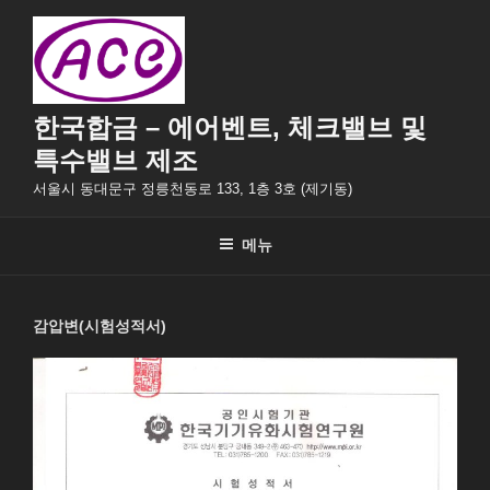
콘
텐
츠
로
바
한국합금 – 에어벤트, 체크밸브 및
로
특수밸브 제조
가
서울시 동대문구 정릉천동로 133, 1층 3호 (제기동)
기
메뉴
감압변(시험성적서)